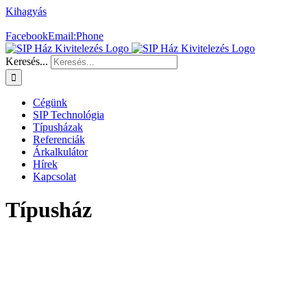
Kihagyás
SIP házat szeretne?
+36 30 478 9499
Facebook
Email:
Phone
Keresés...
Cégünk
SIP Technológia
Típusházak
Referenciák
Árkalkulátor
Hírek
Kapcsolat
Típusház