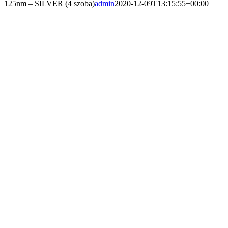
125nm – SILVER (4 szoba)
admin
2020-12-09T13:15:55+00:00