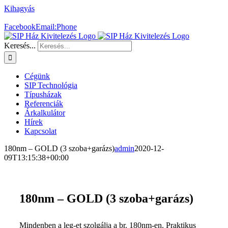
Kihagyás
SIP házat szeretne?
+36 30 478 9499
Facebook
Email:
Phone
Keresés...
Cégünk
SIP Technológia
Típusházak
Referenciák
Árkalkulátor
Hírek
Kapcsolat
180nm – GOLD (3 szoba+garázs)
admin
2020-12-
09T13:15:38+00:00
180nm – GOLD (3 szoba+garázs)
Mindenben a leg-et szolgálja a br. 180nm-en. Praktikus