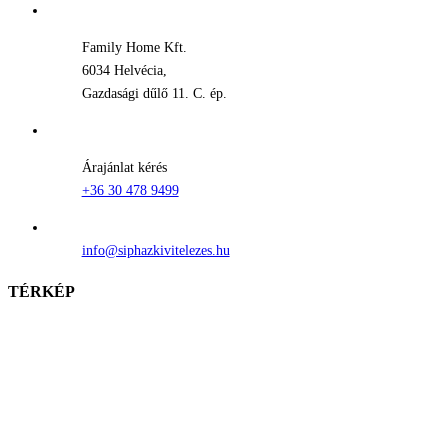
Family Home Kft.
6034 Helvécia,
Gazdasági dűlő 11. C. ép.
Árajánlat kérés
+36 30 478 9499
info@siphazkivitelezes.hu
TÉRKÉP