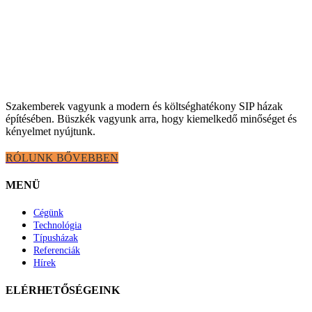
Szakemberek vagyunk a modern és költséghatékony SIP házak
építésében. Büszkék vagyunk arra, hogy kiemelkedő minőséget és
kényelmet nyújtunk.
RÓLUNK BŐVEBBEN
MENÜ
Cégünk
Technológia
Típusházak
Referenciák
Hírek
ELÉRHETŐSÉGEINK