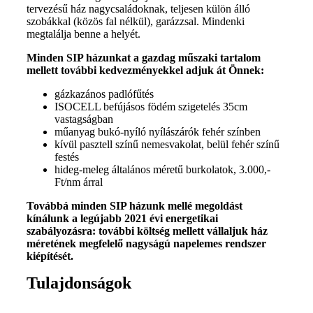
tervezésű ház nagycsaládoknak, teljesen külön álló
szobákkal (közös fal nélkül), garázzsal. Mindenki
megtalálja benne a helyét.
Minden SIP házunkat a gazdag műszaki tartalom
mellett további kedvezményekkel adjuk át Önnek:
gázkazános padlófűtés
ISOCELL befújásos födém szigetelés 35cm
vastagságban
műanyag bukó-nyíló nyílászárók fehér színben
kívül pasztell színű nemesvakolat, belül fehér színű
festés
hideg-meleg általános méretű burkolatok, 3.000,-
Ft/nm árral
Továbbá minden SIP házunk mellé megoldást
kínálunk a legújabb 2021 évi energetikai
szabályozásra: további költség mellett vállaljuk ház
méretének megfelelő nagyságú napelemes rendszer
kiépítését.
Tulajdonságok