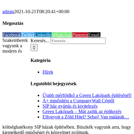
admin
2021-10-21T08:20:41+00:00
Megosztás
Facebook
Twitter
LinkedIn
WhatsApp
Pinterest
Email:
Szakemberek
Keresés...
vagyunk a
modern és
Kategória
Hírek
Legutóbbi bejegyzések
Újabb mérföldkő a Green Lakópark építésénél!
A+ minősítést a CompanyWall Cégtől
SIP ház gyártás és kivitelezés
Green Lakópark – Már zajlik az építkezés
Elfogyott a Zöld Hitel? Sebaj! Van mááásik…
költséghatékony SIP házak építésében. Büszkék vagyunk arra, hogy
kiemelkedő minőséget és kényelmet nyújtunk.