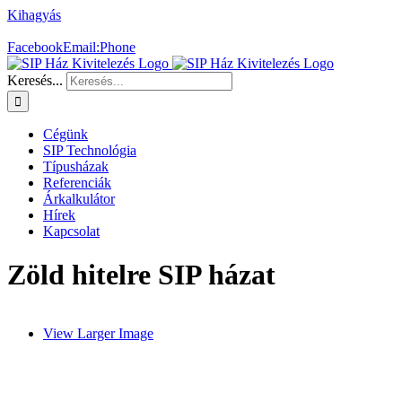
Kihagyás
SIP házat szeretne?
+36 30 478 9499
Facebook
Email:
Phone
Keresés...
Cégünk
SIP Technológia
Típusházak
Referenciák
Árkalkulátor
Hírek
Kapcsolat
Zöld hitelre SIP házat
View Larger Image