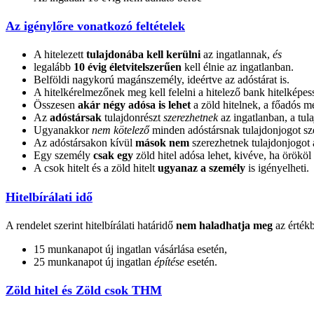
Az igénylőre vonatkozó feltételek
A hitelezett
tulajdonába kell kerülni
az ingatlannak,
és
legalább
10 évig életvitelszerűen
kell élnie az ingatlanban.
Belföldi nagykorú magánszemély, ideértve az adóstárat is.
A hitelkérelmezőnek meg kell felelni a hitelező bank hitelképes
Összesen
akár négy adósa is lehet
a zöld hitelnek, a főadós me
Az
adóstársak
tulajdonrészt
szerezhetnek
az ingatlanban, a tu
Ugyanakkor
nem kötelező
minden adóstársnak tulajdonjogot sze
Az adóstársakon kívül
mások nem
szerezhetnek tulajdonjogot 
Egy személy
csak egy
zöld hitel adósa lehet, kivéve, ha örököl
A csok hitelt és a zöld hitelt
ugyanaz a személy
is igényelheti.
Hitelbírálati idő
A rendelet szerint hitelbírálati határidő
nem haladhatja meg
az értékb
15 munkanapot új ingatlan vásárlása esetén,
25 munkanapot új ingatlan
építése
esetén.
Zöld hitel és Zöld csok THM