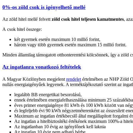
0%-os zöld csok is igényelhető mellé
Az zöld hitel mellé felvett
zöld csok hitel teljesen kamatmentes
, az
A csok hitel összege:
két gyermek esetén maximum 10 millió forint,
három vagy több gyermek esetén maximum 15 millió forint.
Minden államilag támogatott otthonteremtési kölcsönnek, így a zöld 
Az ingatlanra vonatkozó feltételek
A Magyar Közlönyben megjelent
rendelet
értelmében az NHP Zöld Otth
nullás energiaigényűek legyenek. A terméktájékoztató szerint az ingat
legalább BB energetikai besorolású,
ennek értelmében energiafelhasználása minimum 25 százalékban 
éves primer energiaigénye 81 kWh és 100 kWh között van nég
és
legfeljebb évi 90 kWh négyzetméterenként az
összesített
ene
Maximum az ingatlan értékbecslő által megállapított forgalmi ér
Az ingatlan a hitelbiztosítéki értékének maximum 100%-a hitelez
Az ingatlanban 10 évig az igénylőnek kell laknia
Az ingatlan 10 évig nem adható bérbe