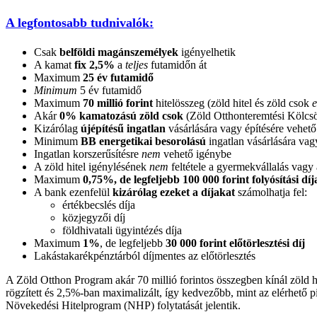
A legfontosabb tudnivalók:
Csak
belföldi magánszemélyek
igényelhetik
A kamat
fix 2,5%
a
teljes
futamidőn át
Maximum
25 év futamidő
Minimum
5 év futamidő
Maximum
70 millió forint
hitelösszeg (zöld hitel és zöld csok
e
Akár
0% kamatozású zöld csok
(Zöld Otthonteremtési Kölcsön
Kizárólag
újépítésű ingatlan
vásárlására vagy építésére vehet
Minimum
BB energetikai besorolású
ingatlan vásárlására vag
Ingatlan korszerűsítésre
nem
vehető igénybe
A zöld hitel igénylésének
nem
feltétele a gyermekvállalás vag
Maximum
0,75%, de legfeljebb 100 000 forint folyósítási díj
A bank ezenfelül
kizárólag ezeket a díjakat
számolhatja fel:
értékbecslés díja
közjegyzői díj
földhivatali ügyintézés díja
Maximum
1%
, de legfeljebb
30 000 forint
előtörlesztési díj
Lakástakarékpénztárból díjmentes az előtörlesztés
A Zöld Otthon Program akár 70 millió forintos összegben kínál zöld hi
rögzített és 2,5%-ban maximalizált, így kedvezőbb, mint az elérhető
Növekedési Hitelprogram (NHP) folytatását jelentik.