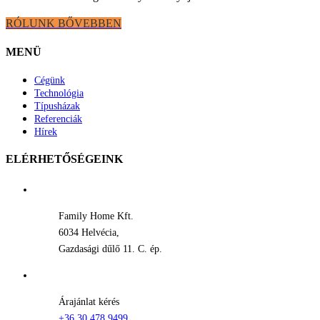
RÓLUNK BŐVEBBEN
MENÜ
Cégünk
Technológia
Típusházak
Referenciák
Hírek
ELÉRHETŐSÉGEINK
Family Home Kft.
6034 Helvécia,
Gazdasági dűlő 11. C. ép.
Árajánlat kérés
+36 30 478 9499