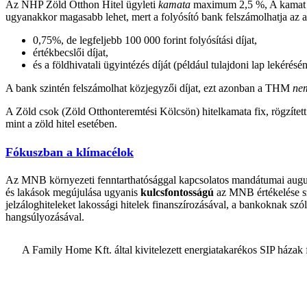
Az NHP Zöld Otthon Hitel ügyleti
kamata
maximum 2,5 %, A kamat a t
ugyanakkor magasabb lehet, mert a folyósító bank felszámolhatja az al
0,75%, de legfeljebb 100 000 forint folyósítási díjat,
értékbecslői díjat,
és a földhivatali ügyintézés díját (például tulajdoni lap lekérésén
A bank szintén felszámolhat közjegyzői díjat, ezt azonban a THM
ne
A Zöld csok (Zöld Otthonteremtési Kölcsön) hitelkamata fix, rögzített
mint a zöld hitel esetében.
Fókuszban a klímacélok
Az MNB környezeti fenntarthatósággal kapcsolatos mandátumai augusztu
és lakások megújulása ugyanis
kulcsfontosságú
az MNB értékelése s
jelzáloghiteleket lakossági hitelek finanszírozásával, a bankoknak szó
hangsúlyozásával.
A Family Home Kft. által kivitelezett energiatakarékos SIP házak 